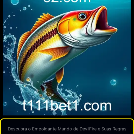
Descubra o Empolgante Mundo de DevilFire e Suas Regras