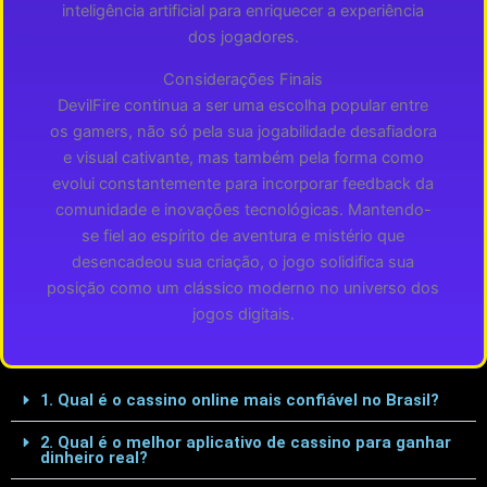
inteligência artificial para enriquecer a experiência
dos jogadores.
Considerações Finais
DevilFire continua a ser uma escolha popular entre
os gamers, não só pela sua jogabilidade desafiadora
e visual cativante, mas também pela forma como
evolui constantemente para incorporar feedback da
comunidade e inovações tecnológicas. Mantendo-
se fiel ao espírito de aventura e mistério que
desencadeou sua criação, o jogo solidifica sua
posição como um clássico moderno no universo dos
jogos digitais.
1. Qual é o cassino online mais confiável no Brasil?
2. Qual é o melhor aplicativo de cassino para ganhar
dinheiro real?