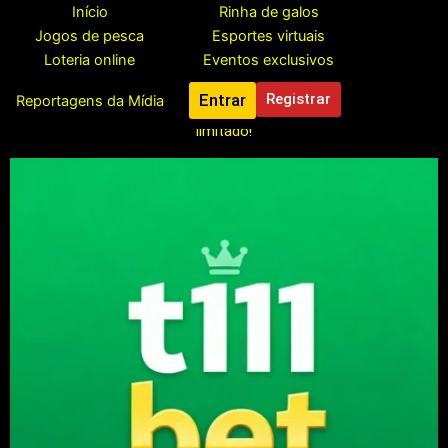
Pular
Início
Rinha de galos
para
Jogos de pesca
Esportes virtuais
o
Loteria online
Eventos exclusivos
conteúdo
Entrar
Registrar
Reportagens da Mídia
Registre-se para reivindicar seu bônus grátis de R$888, tempo
limitado!