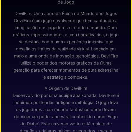
de Jogo
DevilFire: Uma Jornada Épica no Mundo dos Jogos
DevilFire é um jogo envolvente que tem capturado a
imaginação dos jogadores em todo o mundo. Com
gráficos impressionantes e uma narrativa rica, o jogo
se destaca como uma experiência imersiva que
desafia os limites da realidade virtual. Lançado em
meio a uma onda de inovação tecnológica, DevilFire
utiliza o poder dos motores gráficos de última
geração para oferecer momentos de pura adrenalina
e estratégia complexa.
A Origem de DevilFire
Desenvolvido por uma equipe apaixonada, DevilFire é
inspirado por lendas antigas e mitologia. O jogo leva
os jogadores a um mundo fantástico onde devem
dominar um poder ancestral conhecido como ‘Fogo
do Diabo’. Este universo vasto está repleto de
desafios, criaturas míticas e segredos a serem