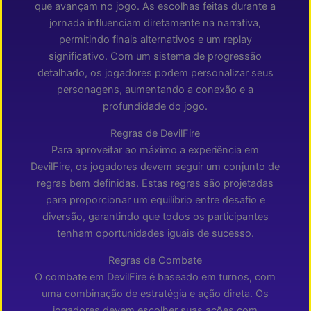
que avançam no jogo. As escolhas feitas durante a
jornada influenciam diretamente na narrativa,
permitindo finais alternativos e um replay
significativo. Com um sistema de progressão
detalhado, os jogadores podem personalizar seus
personagens, aumentando a conexão e a
profundidade do jogo.
Regras de DevilFire
Para aproveitar ao máximo a experiência em
DevilFire, os jogadores devem seguir um conjunto de
regras bem definidas. Estas regras são projetadas
para proporcionar um equilíbrio entre desafio e
diversão, garantindo que todos os participantes
tenham oportunidades iguais de sucesso.
Regras de Combate
O combate em DevilFire é baseado em turnos, com
uma combinação de estratégia e ação direta. Os
jogadores devem escolher suas ações com