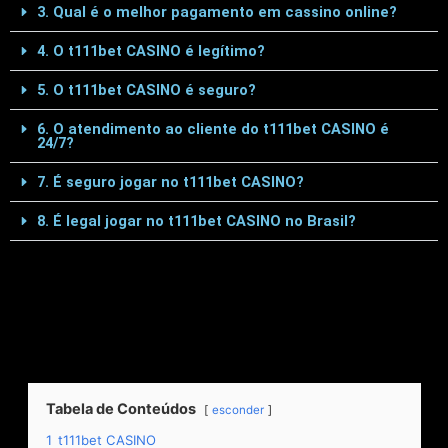
3. Qual é o melhor pagamento em cassino online?
4. O t111bet CASINO é legítimo?
5. O t111bet CASINO é seguro?
6. O atendimento ao cliente do t111bet CASINO é
24/7?
7. É seguro jogar no t111bet CASINO?
8. É legal jogar no t111bet CASINO no Brasil?
Tabela de Conteúdos
esconder
1
t111bet CASINO