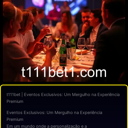
t111bet | Eventos Exclusivos: Um Mergulho na Experiência
Premium
Eventos Exclusivos: Um Mergulho na Experiência
Premium
Em um mundo onde a personalização e a