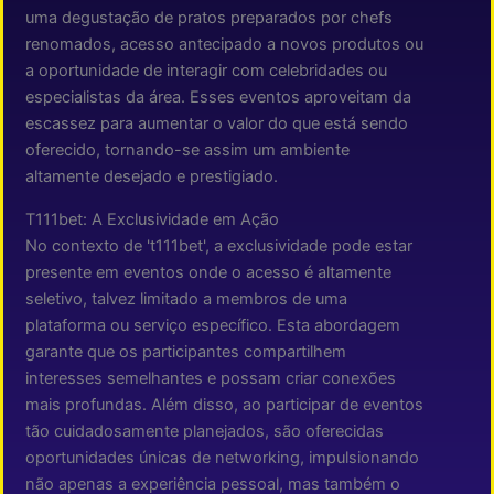
uma degustação de pratos preparados por chefs
renomados, acesso antecipado a novos produtos ou
a oportunidade de interagir com celebridades ou
especialistas da área. Esses eventos aproveitam da
escassez para aumentar o valor do que está sendo
oferecido, tornando-se assim um ambiente
altamente desejado e prestigiado.
T111bet: A Exclusividade em Ação
No contexto de 't111bet', a exclusividade pode estar
presente em eventos onde o acesso é altamente
seletivo, talvez limitado a membros de uma
plataforma ou serviço específico. Esta abordagem
garante que os participantes compartilhem
interesses semelhantes e possam criar conexões
mais profundas. Além disso, ao participar de eventos
tão cuidadosamente planejados, são oferecidas
oportunidades únicas de networking, impulsionando
não apenas a experiência pessoal, mas também o