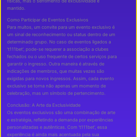
físicas, mas o sentimento de exclusividade é
mantido.
Como Participar de Eventos Exclusivos
Para muitos, um convite para um evento exclusivo é
um sinal de reconhecimento ou status dentro de um
determinado grupo. No caso de eventos ligados a
't111bet', pode-se requerer a associação a clubes
fechados ou o uso frequente de certos serviços para
garantir o ingresso. Outra maneira é através de
indicações de membros, que muitas vezes são
exigidas para novos ingressos. Assim, cada evento
exclusivo se torna não apenas um momento de
celebração, mas um símbolo de pertencimento.
Conclusão: A Arte da Exclusividade
Os eventos exclusivos são uma combinação de arte
e estratégia, refletindo a demanda por experiências
personalizadas e autênticas. Com 't111bet', essa
experiência é ainda mais acentuada pela sua