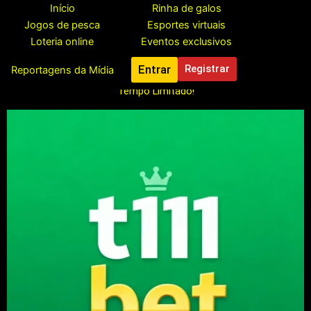
Pular
Início
Rinha de galos
para
Jogos de pesca
Esportes virtuais
o
Loteria online
Eventos exclusivos
conteúdo
Entrar
Registrar
Reportagens da Mídia
Registre-se para Reivindicar Seu Bônus Gratuito de R$888,
Tempo Limitado!