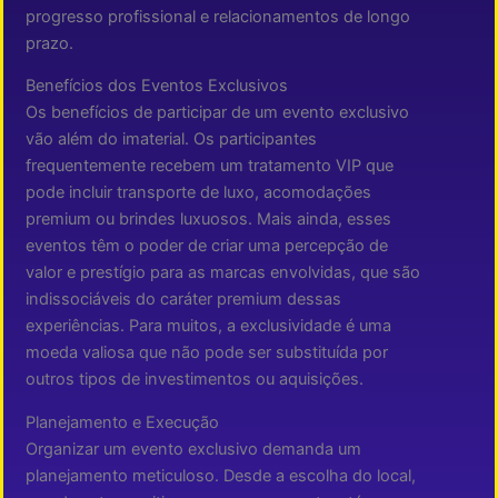
progresso profissional e relacionamentos de longo
prazo.
Benefícios dos Eventos Exclusivos
Os benefícios de participar de um evento exclusivo
vão além do imaterial. Os participantes
frequentemente recebem um tratamento VIP que
pode incluir transporte de luxo, acomodações
premium ou brindes luxuosos. Mais ainda, esses
eventos têm o poder de criar uma percepção de
valor e prestígio para as marcas envolvidas, que são
indissociáveis do caráter premium dessas
experiências. Para muitos, a exclusividade é uma
moeda valiosa que não pode ser substituída por
outros tipos de investimentos ou aquisições.
Planejamento e Execução
Organizar um evento exclusivo demanda um
planejamento meticuloso. Desde a escolha do local,