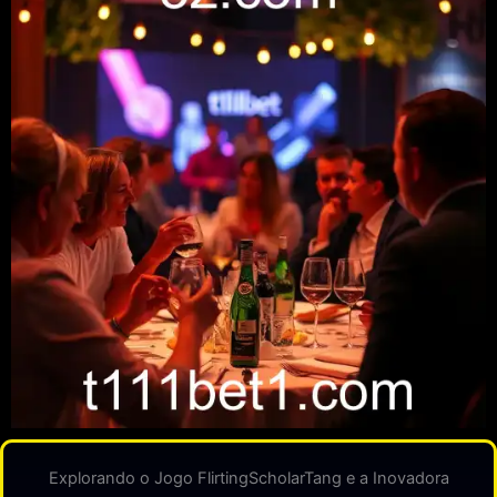
Explorando o Jogo FlirtingScholarTang e a Inovadora