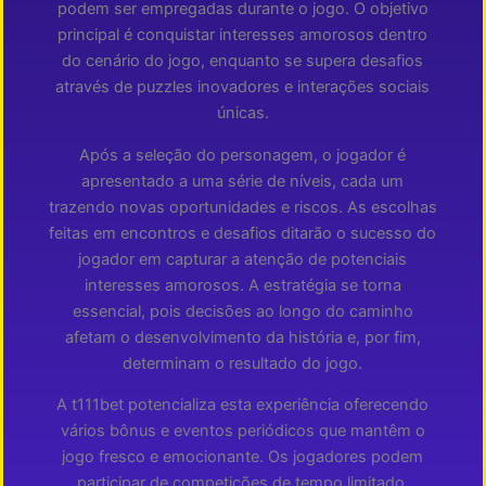
podem ser empregadas durante o jogo. O objetivo
principal é conquistar interesses amorosos dentro
do cenário do jogo, enquanto se supera desafios
através de puzzles inovadores e interações sociais
únicas.
Após a seleção do personagem, o jogador é
apresentado a uma série de níveis, cada um
trazendo novas oportunidades e riscos. As escolhas
feitas em encontros e desafios ditarão o sucesso do
jogador em capturar a atenção de potenciais
interesses amorosos. A estratégia se torna
essencial, pois decisões ao longo do caminho
afetam o desenvolvimento da história e, por fim,
determinam o resultado do jogo.
A t111bet potencializa esta experiência oferecendo
vários bônus e eventos periódicos que mantêm o
jogo fresco e emocionante. Os jogadores podem
participar de competições de tempo limitado,