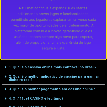
A t111bet continua a expandir suas ofertas,
adicionando novos jogos e funcionalidades,
permitindo aos jogadores explorar um universo cada
vez maior de oportunidades de entretenimento. A
plataforma continua a inovar, garantindo que os
usuários tenham sempre algo novo para esperar,
além de proporcionar uma experiência de jogo
segura e justa.
1. Qual é o cassino online mais confiável no Brasil?
2. Qual é o melhor aplicativo de cassino para ganhar
dinheiro real?
3. Qual é o melhor pagamento em cassino online?
4. O t111bet CASINO é legítimo?