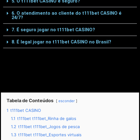
5. O t111bet CASINO é seguro?
6. O atendimento ao cliente do t111bet CASINO é
24/7?
7. É seguro jogar no t111bet CASINO?
8. É legal jogar no t111bet CASINO no Brasil?
Tabela de Conteúdos
esconder
1
t111bet CASINO
1.1
t111bet t111bet_Rinha de galos
1.2
t111bet t111bet_Jogos de pesca
1.3
t111bet t111bet_Esportes virtuais