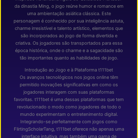
da dinastia Ming, o jogo reúne humor e romance em
uma ambientação asiática clássica. Este
personagem é conhecido por sua inteligência astuta,
charme irresistível e talento artístico, elementos que
são incorporados ao jogo de forma divertida e
criativa. Os jogadores são transportados para essa
época histórica, onde o charme e a sagacidade são
tão importantes quanto as habilidades de jogo.
Introdução ao Jogo e à Plataforma t111bet
Os avanços tecnológicos nos jogos online têm
permitido inovações significativas em como os
jogadores interagem com suas plataformas
favoritas. t111bet é uma dessas plataformas que tem
revolucionado o modo como jogadores de todo o
mundo experimentam o entretenimento digital.
Integrando-se perfeitamente com jogos como
FlirtingScholarTang, t111bet oferece não apenas uma
interface intuitiva, mas também uma gama de