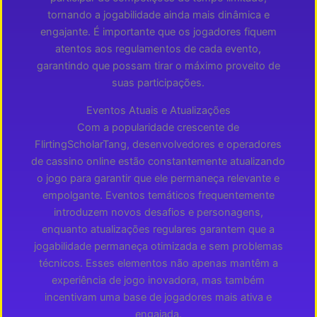
tornando a jogabilidade ainda mais dinâmica e
engajante. É importante que os jogadores fiquem
atentos aos regulamentos de cada evento,
garantindo que possam tirar o máximo proveito de
suas participações.
Eventos Atuais e Atualizações
Com a popularidade crescente de
FlirtingScholarTang, desenvolvedores e operadores
de cassino online estão constantemente atualizando
o jogo para garantir que ele permaneça relevante e
empolgante. Eventos temáticos frequentemente
introduzem novos desafios e personagens,
enquanto atualizações regulares garantem que a
jogabilidade permaneça otimizada e sem problemas
técnicos. Esses elementos não apenas mantêm a
experiência de jogo inovadora, mas também
incentivam uma base de jogadores mais ativa e
engajada.