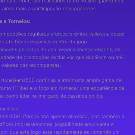
o da t111bet, são realizados tanto no site quanto nos
o ainda mais a participação dos jogadores.
s e Torneios:
ompetições regulares oferece prêmios valiosos, desde
o até bônus especiais dentro do jogo.
inados períodos do ano, especialmente feriados, os
iedade de promoções exclusivas que duplicam ou até
s valores das recompensas.
 FortuneGems500 continua a atrair uma ampla gama de
como t111bet e o foco em fornecer uma experiência de
ão como líder no mercado de cassinos online.
nclusão
eGems500 oferece não apenas diversão, mas também a
icos impressionantes, jogabilidade envolvente e
r por que este jogo está rapidamente se tornando um