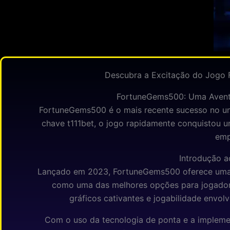
Descubra a Excitação do Jogo
FortuneGems500: Uma Avent
FortuneGems500 é o mais recente sucesso no univ
chave t111bet, o jogo rapidamente conquistou 
emp
Introdução 
Lançado em 2023, FortuneGems500 oferece uma f
como uma das melhores opções para jogadore
gráficos cativantes e jogabilidade envol
Com o uso da tecnologia de ponta e a implem