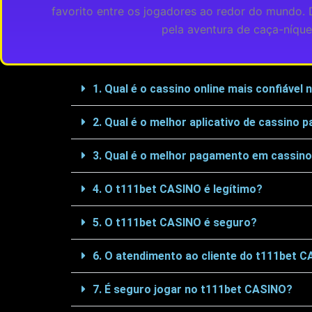
favorito entre os jogadores ao redor do mundo.
pela aventura de caça-níqu
1. Qual é o cassino online mais confiável 
2. Qual é o melhor aplicativo de cassino p
3. Qual é o melhor pagamento em cassino
4. O t111bet CASINO é legítimo?
5. O t111bet CASINO é seguro?
6. O atendimento ao cliente do t111bet C
7. É seguro jogar no t111bet CASINO?