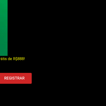
rátis de R$888!
REGISTRAR