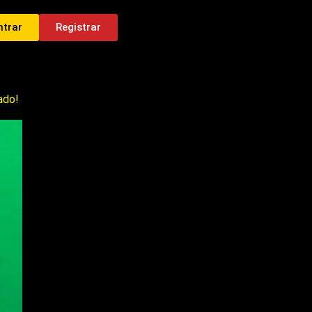
ntrar
Registrar
ado!