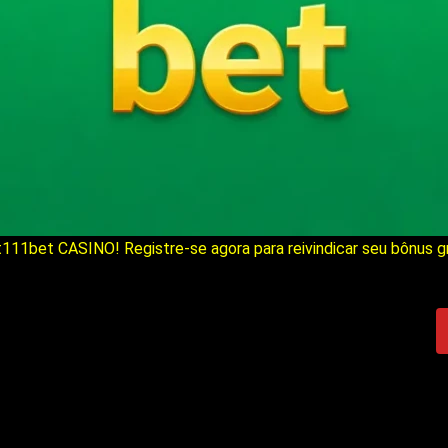
111bet CASINO! Registre-se agora para reivindicar seu bônus g