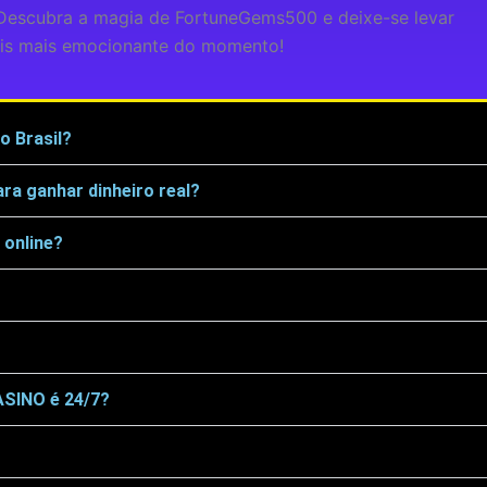
 Descubra a magia de FortuneGems500 e deixe-se levar
eis mais emocionante do momento!
no Brasil?
ara ganhar dinheiro real?
 online?
ASINO é 24/7?