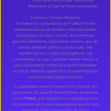
importante não exceder seus limites
financeiros e jogar de forma responsável.
Eventos e Torneios Recentes
Os elementos competitivos do FruitRush foram
ampliados através de torneios online que atraem
participantes de todo o mundo. Recentemente,
grandes plataformas organizaram eventos que não
apenas oferecem prêmios substanciais, mas
também elevam o status dos jogadores nas
comunidades do jogo. Participar desses eventos é
uma oportunidade incrível para testar habilidades
contra os melhores jogadores e possivelmente ser
recompensado generosamente.
A popularidade desses torneios tem crescido, em
parte devido ao suporte de plataformas de apostas
como
t111bet
, que oferecem uma camada extra de
envolvimento tanto para espectadores quanto para
jogadores. Com transmissões ao vivo e