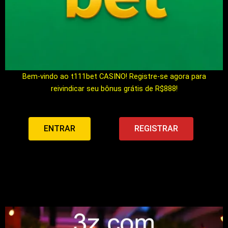
Bem-vindo ao t111bet CASINO! Registre-se agora para
reivindicar seu bônus grátis de R$888!
ENTRAR
REGISTRAR