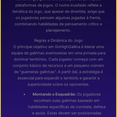
plataformas de jogos. O nome inusitado reflete a
temática do jogo, que apesar de divertida, exige que
os jogadores pensem algumas jogadas à frente,
combinando habilidades de pensamento crítico e
planejamento.
Regras e Dinâmica do Jogo
O principal objetivo em GoHighGallina é liderar uma
equipe de galinhas aventureiras em uma jornada para
dominar territórios. Cada jogador começa com um
conjunto básico de recursos e um pequeno número
de "guerreiras galinhas". A partir daí, a estratégia é
essencial para expandir o território e garantir a
superioridade sobre os oponentes.
Montando o Esquadrão:
Os jogadores
escolhem suas galinhas baseado em
habilidades específicas de combate, defesa
e apoio. Estas devem ser posicionadas