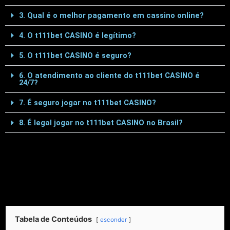
3. Qual é o melhor pagamento em cassino online?
4. O t111bet CASINO é legítimo?
5. O t111bet CASINO é seguro?
6. O atendimento ao cliente do t111bet CASINO é
24/7?
7. É seguro jogar no t111bet CASINO?
8. É legal jogar no t111bet CASINO no Brasil?
Tabela de Conteúdos
esconder