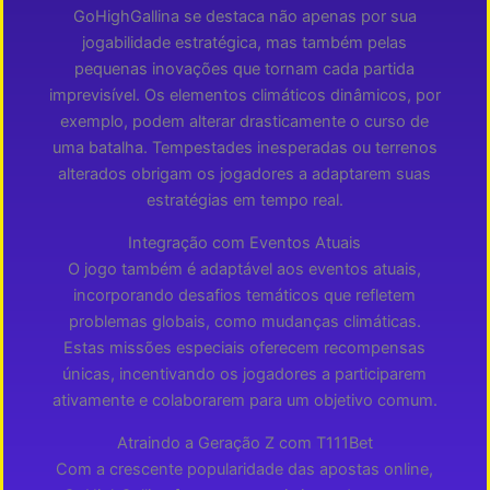
GoHighGallina se destaca não apenas por sua
jogabilidade estratégica, mas também pelas
pequenas inovações que tornam cada partida
imprevisível. Os elementos climáticos dinâmicos, por
exemplo, podem alterar drasticamente o curso de
uma batalha. Tempestades inesperadas ou terrenos
alterados obrigam os jogadores a adaptarem suas
estratégias em tempo real.
Integração com Eventos Atuais
O jogo também é adaptável aos eventos atuais,
incorporando desafios temáticos que refletem
problemas globais, como mudanças climáticas.
Estas missões especiais oferecem recompensas
únicas, incentivando os jogadores a participarem
ativamente e colaborarem para um objetivo comum.
Atraindo a Geração Z com T111Bet
Com a crescente popularidade das apostas online,