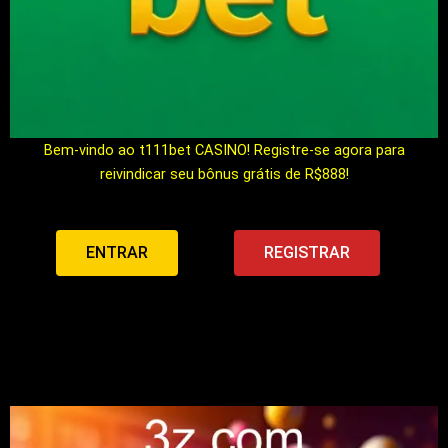
Bem-vindo ao t111bet CASINO! Registre-se agora para
reivindicar seu bônus grátis de R$888!
ENTRAR
REGISTRAR