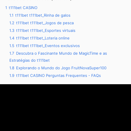
1
t111bet CASINO
1.1
t111bet t111bet_Rinha de galos
1.2
t111bet t111bet_Jogos de pesca
1.3
t111bet t111bet_Esportes virtuais
1.4
t111bet t111bet_Loteria online
1.5
t111bet t111bet_Eventos exclusivos
1.7
Descubra o Fascinante Mundo de MagicTime e as
Estratégias do t111bet
1.8
Explorando o Mundo do Jogo FruitNovaSuper100
1.9
t111bet CASINO Perguntas Frequentes - FAQs