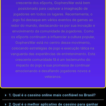
crescente dos eSports, GophersWar está bem
posicionado para capturar a imaginação de
jogadores em todos os lugares. Recentemente, o
jogo foi destaque em vários eventos de games ao
redor do mundo, destacando-se por sua inovação e
envolvimento da comunidade de jogadores. Como
os eSports continuam a influenciar a cultura popular,
GophersWar está no centro desse movimento,
colocando estratégias de jogo e execução tática na
vanguarda das experiências de entretenimento. Esta
crescente comunidade fã é um testemunho do
impacto do jogo e sua promessa de continuar
emocionando e desafiando jogadores novos e
veteranos.
1. Qual é o cassino online mais confiável no Brasil?
2. Qual é o melhor aplicativo de cassino para ganhar