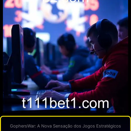
GophersWar: A Nova Sensação dos Jogos Estratégicos