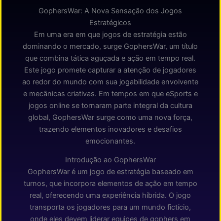
GophersWar: A Nova Sensação dos Jogos
Estratégicos
Em uma era em que jogos de estratégia estão
dominando o mercado, surge GophersWar, um título
que combina tática aguçada e ação em tempo real.
Este jogo promete capturar a atenção de jogadores
ao redor do mundo com sua jogabilidade envolvente
e mecânicas criativas. Em tempos em que eSports e
jogos online se tornaram parte integral da cultura
global, GophersWar surge como uma nova força,
trazendo elementos inovadores e desafios
emocionantes.
Introdução ao GophersWar
GophersWar é um jogo de estratégia baseado em
turnos, que incorpora elementos de ação em tempo
real, oferecendo uma experiência híbrida. O jogo
transporta os jogadores para um mundo fictício,
onde eles devem liderar equipes de gophers em