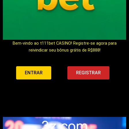
Bem-vindo ao t111bet CASINO! Registre-se agora para
reivindicar seu bônus grátis de R$888!
ENTRAR
REGISTRAR