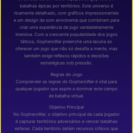
batalhas épicas por territórios. Este universo é
ricamente detalhado, com gráficos impressionantes
e um design de som envolvente que combinam para
criar uma experiência de jogo verdadeiramente
imersiva. Com a crescente popularidade dos jogos
táticos, GophersWar preenche uma lacuna ao
oferecer um jogo que não só desafia a mente, mas
também exige reflexos rápidos e decisões
estratégicas sob pressão.
Regras do Jogo
Comprender as regras do GophersWar é vital para
qualquer jogador que aspire a dominar este campo
de batalha virtual.
Objetivo Principal
No GophersWar, o objetivo principal de cada jogador
é capturar territórios adversários e vencer batalhas
esferas. Cada território detém recursos críticos que