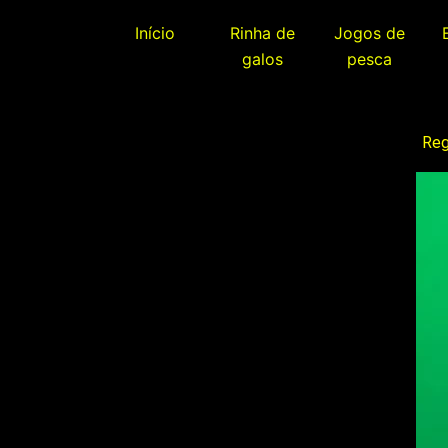
Pular
Início
Rinha de
Jogos de
para
galos
pesca
o
conteúdo
Reg