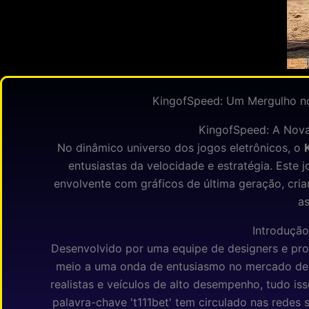
KingofSpeed: Um Mergulho no
KingofSpeed: A Nova
No dinâmico universo dos jogos eletrônicos, o
entusiastas da velocidade e estratégia. Este
envolvente com gráficos de última geração, cri
as
Introduçã
Desenvolvido por uma equipe de designers e pr
meio a uma onda de entusiasmo no mercado de 
realistas e veículos de alto desempenho, tudo i
palavra-chave 't111bet' tem circulado nas redes 