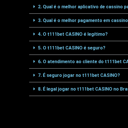
2. Qual é o melhor aplicativo de cassino p
3. Qual é o melhor pagamento em cassino
4. O t111bet CASINO é legítimo?
5. O t111bet CASINO é seguro?
6. O atendimento ao cliente do t111bet C
7. É seguro jogar no t111bet CASINO?
8. É legal jogar no t111bet CASINO no Bra