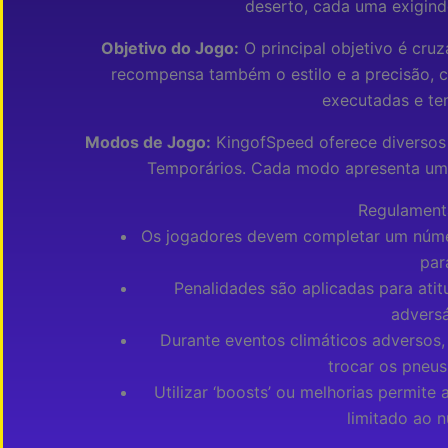
deserto, cada uma exigind
Objetivo do Jogo:
O principal objetivo é cruz
recompensa também o estilo e a precisão,
executadas e te
Modos de Jogo:
KingofSpeed oferece diversos 
Temporários. Cada modo apresenta um 
Regulament
Os jogadores devem completar um número
par
Penalidades são aplicadas para ati
adversá
Durante eventos climáticos adversos,
trocar os pneus
Utilizar ‘boosts’ ou melhorias permit
limitado ao 