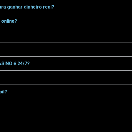
ara ganhar dinheiro real?
 online?
ASINO é 24/7?
sil?