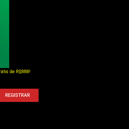
rátis de R$888!
REGISTRAR