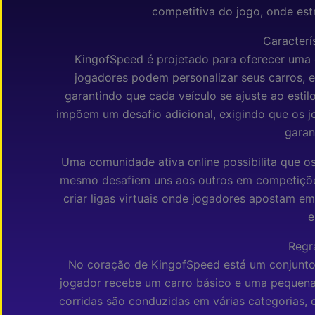
competitiva do jogo, onde est
Caracterí
KingofSpeed é projetado para oferecer uma e
jogadores podem personalizar seus carros, e
garantindo que cada veículo se ajuste ao estil
impõem um desafio adicional, exigindo que os j
garant
Uma comunidade ativa online possibilita que os
mesmo desafiem uns aos outros em competições
criar ligas virtuais onde jogadores apostam e
e
Regr
No coração de KingofSpeed está um conjunto d
jogador recebe um carro básico e uma pequena 
corridas são conduzidas em várias categorias, 