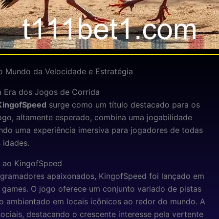
 Mundo da Velocidade e Estratégia
 Era dos Jogos de Corrida
KingofSpeed
surge como um título destacado para os
 jogo, altamente esperado, combina uma jogabilidade
ando uma experiência imersiva para jogadores de todas
 idades.
o ao KingofSpeed
ogramadores apaixonados, KingofSpeed foi lançado em
games. O jogo oferece um conjunto variado de pistas
sso ambientado em locais icônicos ao redor do mundo. A
sociais, destacando o crescente interesse pela vertente