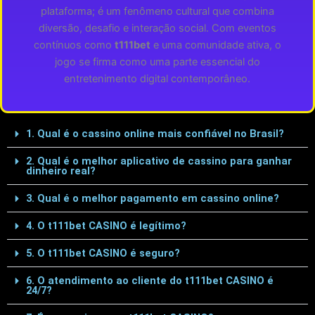
plataforma; é um fenômeno cultural que combina
diversão, desafio e interação social. Com eventos
contínuos como
t111bet
e uma comunidade ativa, o
jogo se firma como uma parte essencial do
entretenimento digital contemporâneo.
1. Qual é o cassino online mais confiável no Brasil?
2. Qual é o melhor aplicativo de cassino para ganhar
dinheiro real?
3. Qual é o melhor pagamento em cassino online?
4. O t111bet CASINO é legítimo?
5. O t111bet CASINO é seguro?
6. O atendimento ao cliente do t111bet CASINO é
24/7?