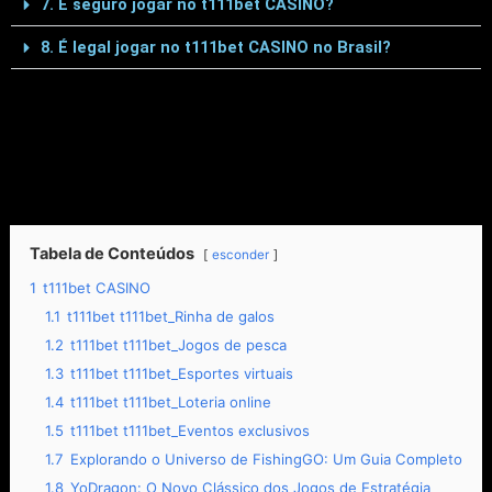
7. É seguro jogar no t111bet CASINO?
8. É legal jogar no t111bet CASINO no Brasil?
Tabela de Conteúdos
esconder
1
t111bet CASINO
1.1
t111bet t111bet_Rinha de galos
1.2
t111bet t111bet_Jogos de pesca
1.3
t111bet t111bet_Esportes virtuais
1.4
t111bet t111bet_Loteria online
1.5
t111bet t111bet_Eventos exclusivos
1.7
Explorando o Universo de FishingGO: Um Guia Completo
1.8
YoDragon: O Novo Clássico dos Jogos de Estratégia