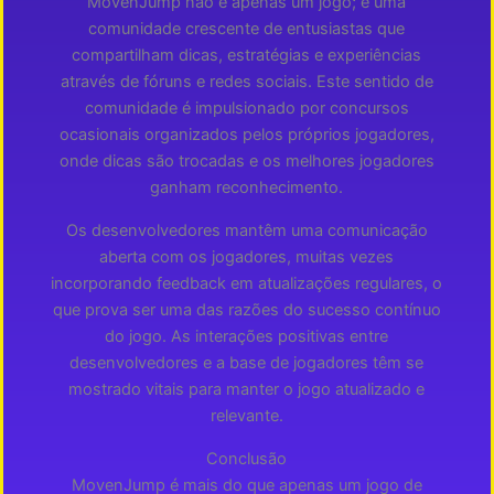
MovenJump não é apenas um jogo; é uma
comunidade crescente de entusiastas que
compartilham dicas, estratégias e experiências
através de fóruns e redes sociais. Este sentido de
comunidade é impulsionado por concursos
ocasionais organizados pelos próprios jogadores,
onde dicas são trocadas e os melhores jogadores
ganham reconhecimento.
Os desenvolvedores mantêm uma comunicação
aberta com os jogadores, muitas vezes
incorporando feedback em atualizações regulares, o
que prova ser uma das razões do sucesso contínuo
do jogo. As interações positivas entre
desenvolvedores e a base de jogadores têm se
mostrado vitais para manter o jogo atualizado e
relevante.
Conclusão
MovenJump é mais do que apenas um jogo de