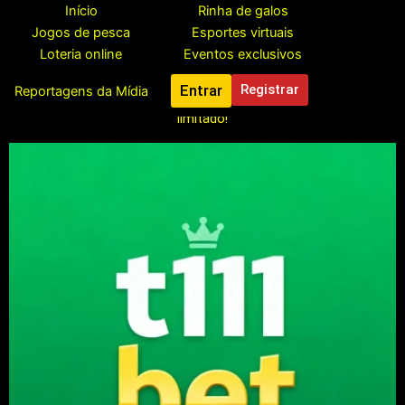
Pular
Início
Rinha de galos
para
Jogos de pesca
Esportes virtuais
o
Loteria online
Eventos exclusivos
conteúdo
Entrar
Registrar
Reportagens da Mídia
Registre-se para reivindicar seu bônus grátis de R$888, tempo
limitado!