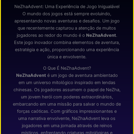
NeZhaAdvent: Uma Experiência de Jogo Inigualável
O mundo dos jogos está sempre evoluindo,
apresentando novas aventuras e desafios. Um jogo
que recentemente capturou a atenção de muitos
jogadores ao redor do mundo é o
NeZhaAdvent
.
Este jogo inovador combina elementos de aventura,
estratégia e ação, proporcionando uma experiência
única e envolvente.
O Que É NeZhaAdvent?
NeZhaAdvent
é um jogo de aventura ambientado
em um universo mitológico inspirado em lendas
chinesas. Os jogadores assumem o papel de NeZha,
um jovem herói com poderes extraordinários,
embarcando em uma missão para salvar o mundo de
forças caóticas. Com gráficos impressionantes e
uma narrativa envolvente, NeZhaAdvent leva os
jogadores em uma jornada através de reinos
místicos, enfrentando criaturas mitológicas e