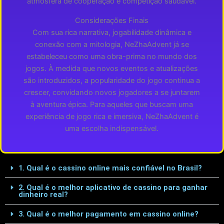
atmosfera de cooperação e competição saudável.
Considerações Finais
Com sua rica narrativa, jogabilidade dinâmica e
conexão com a mitologia, NeZhaAdvent já se
estabeleceu como uma obra-prima no mundo dos
jogos. À medida que novos eventos e atualizações
são introduzidos, a popularidade do jogo continua a
crescer, convidando novos jogadores a se juntarem
à aventura épica. Para aqueles que buscam uma
experiência de jogo rica e imersiva, NeZhaAdvent é
uma escolha indispensável.
1. Qual é o cassino online mais confiável no Brasil?
2. Qual é o melhor aplicativo de cassino para ganhar
dinheiro real?
3. Qual é o melhor pagamento em cassino online?