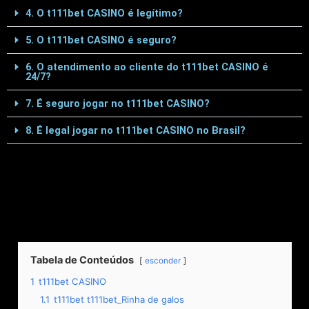
4. O t111bet CASINO é legítimo?
5. O t111bet CASINO é seguro?
6. O atendimento ao cliente do t111bet CASINO é
24/7?
7. É seguro jogar no t111bet CASINO?
8. É legal jogar no t111bet CASINO no Brasil?
Tabela de Conteúdos
esconder
1
t111bet CASINO
1.1
t111bet t111bet_Rinha de galos