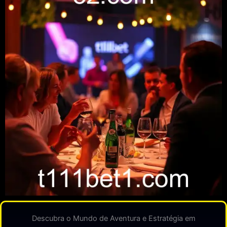
Descubra o Mundo de Aventura e Estratégia em