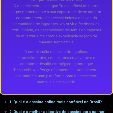
O que realmente distingue TreasureBowl de outros
jogos no mercado é a sua capacidade de se adaptar
constantemente às necessidades e desejos da
comunidade de jogadores. Ao ouvir o feedback da
comunidade, os desenvolvedores têm sido capazes
de atualizar e melhorar a experiência de jogo de
maneira significativa.
A combinação de elementos gráficos
impressionantes, uma história envolvente e o
constante desafio estratégico garante que
TreasureBowl ofereça não apenas entretenimento,
mas também uma plataforma para o crescimento
mental e a criatividade.
1. Qual é o cassino online mais confiável no Brasil?
2. Qual é o melhor aplicativo de cassino para ganhar