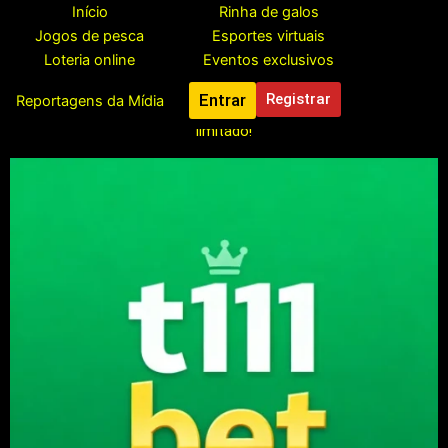
Pular
Início
Rinha de galos
para
Jogos de pesca
Esportes virtuais
o
Loteria online
Eventos exclusivos
conteúdo
Entrar
Registrar
Reportagens da Mídia
Registre-se para reivindicar seu bônus grátis de R$888, tempo
limitado!