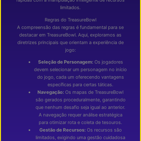
rápidas com a manipulação inteligente de recursos
limitados.
Regras do TreasureBowl
A compreensão das regras é fundamental para se
destacar em TreasureBowl. Aqui, exploramos as
diretrizes principais que orientam a experiência de
jogo:
Seleção de Personagem:
Os jogadores
devem selecionar um personagem no início
do jogo, cada um oferecendo vantagens
específicas para certas táticas.
Navegação:
Os mapas de TreasureBowl
são gerados proceduralmente, garantindo
que nenhum desafio seja igual ao anterior.
A navegação requer análise estratégica
para otimizar rota e coleta de tesouros.
Gestão de Recursos:
Os recursos são
limitados, exigindo uma gestão cuidadosa